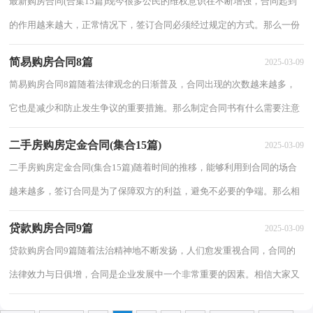
最新购房合同(合集15篇)现今很多公民的维权意识在不断增强，合同起到
的作用越来越大，正常情况下，签订合同必须经过规定的方式。那么一份
详细的合同要怎么写呢？下面是小编为大家收...
简易购房合同8篇
2025-03-09
简易购房合同8篇随着法律观念的日渐普及，合同出现的次数越来越多，
它也是减少和防止发生争议的重要措施。那么制定合同书有什么需要注意
的呢？下面是小编为大家整理的简易购房合...
二手房购房定金合同(集合15篇)
2025-03-09
二手房购房定金合同(集合15篇)随着时间的推移，能够利用到合同的场合
越来越多，签订合同是为了保障双方的利益，避免不必要的争端。那么相
关的合同到底怎么写呢？以下是小编为大家收...
贷款购房合同9篇
2025-03-09
贷款购房合同9篇随着法治精神地不断发扬，人们愈发重视合同，合同的
法律效力与日俱增，合同是企业发展中一个非常重要的因素。相信大家又
在为写合同犯愁了吧，下面是小编收集整理的...